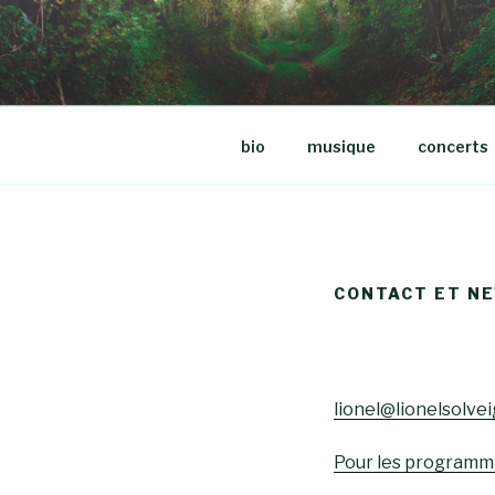
Aller
au
LIONEL SO
contenu
principal
bio
musique
concerts
CONTACT ET N
lionel@lionelsolve
Pour les programma