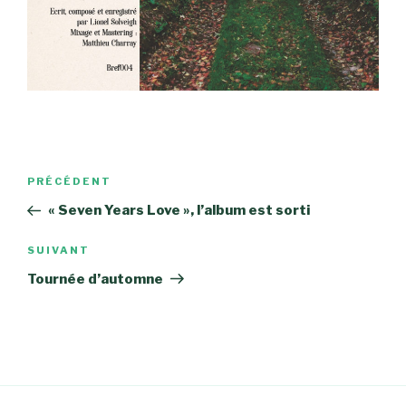
Navigation
PRÉCÉDENT
Article
de
précédent
« Seven Years Love », l’album est sorti
l’article
SUIVANT
Article
suivant
Tournée d’automne