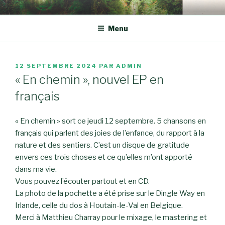
Aller
LIONEL SOLVEIGH
au
Menu
contenu
principal
PUBLIÉ
12 SEPTEMBRE 2024
PAR
ADMIN
LE
« En chemin », nouvel EP en
français
« En chemin » sort ce jeudi 12 septembre. 5 chansons en
français qui parlent des joies de l’enfance, du rapport à la
nature et des sentiers. C’est un disque de gratitude
envers ces trois choses et ce qu’elles m’ont apporté
dans ma vie.
Vous pouvez l’écouter partout et en CD.
La photo de la pochette a été prise sur le Dingle Way en
Irlande, celle du dos à Houtain-le-Val en Belgique.
Merci à Matthieu Charray pour le mixage, le mastering et