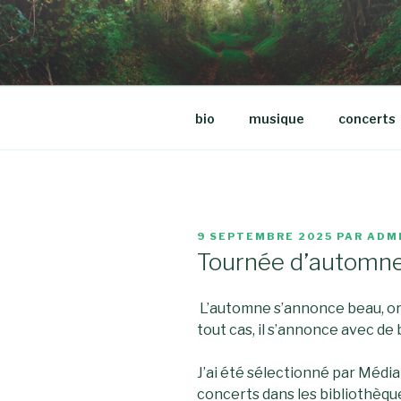
Aller
au
LIONEL SO
contenu
principal
bio
musique
concerts
PUBLIÉ
9 SEPTEMBRE 2025
PAR
ADM
LE
Tournée d’automn
L’automne s’annonce beau, or
tout cas, il s’annonce avec de
J’ai été sélectionné par Médi
concerts dans les bibliothèque