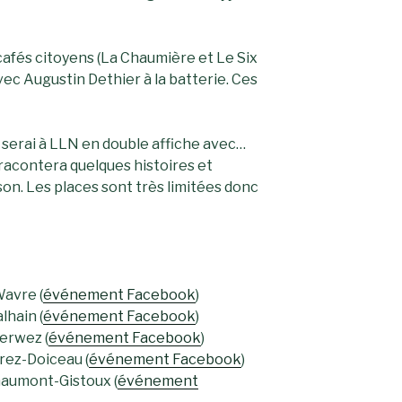
afés citoyens (La Chaumière et Le Six
avec Augustin Dethier à la batterie. Ces
e serai à LLN en double affiche avec…
 racontera quelques histoires et
n. Les places sont très limitées donc
Wavre (
événement Facebook
)
lhain (
événement Facebook
)
Perwez (
événement Facebook
)
Grez-Doiceau (
événement Facebook
)
haumont-Gistoux (
événement